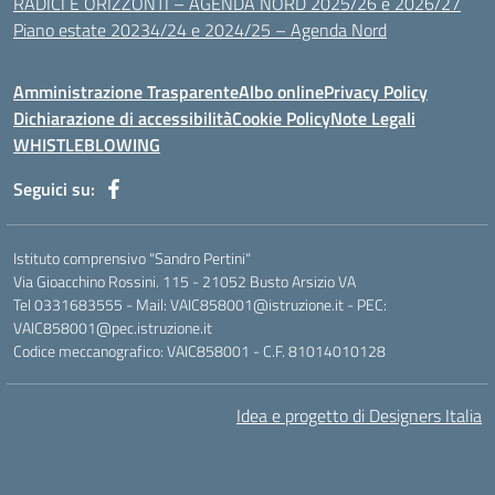
RADICI E ORIZZONTI – AGENDA NORD 2025/26 e 2026/27
Piano estate 20234/24 e 2024/25 – Agenda Nord
Amministrazione Trasparente
Albo online
Privacy Policy
Dichiarazione di accessibilità
Cookie Policy
Note Legali
WHISTLEBLOWING
Seguici su:
Istituto comprensivo "Sandro Pertini"
Via Gioacchino Rossini. 115 - 21052 Busto Arsizio VA
Tel 0331683555 - Mail: VAIC858001@istruzione.it - PEC:
VAIC858001@pec.istruzione.it
Codice meccanografico: VAIC858001 - C.F. 81014010128
Idea e progetto di Designers Italia