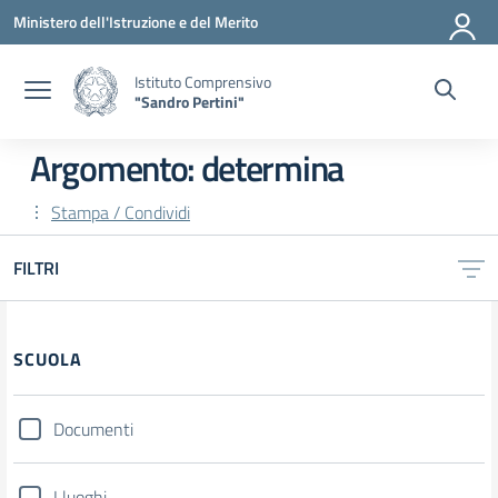
Vai ai contenuti
Vai al menu di navigazione
Vai al footer
Ministero dell'Istruzione e del Merito
Istituto Comprensivo
"Sandro Pertini"
Argomento: determina
Stampa / Condividi
FILTRI
SCUOLA
Documenti
I luoghi