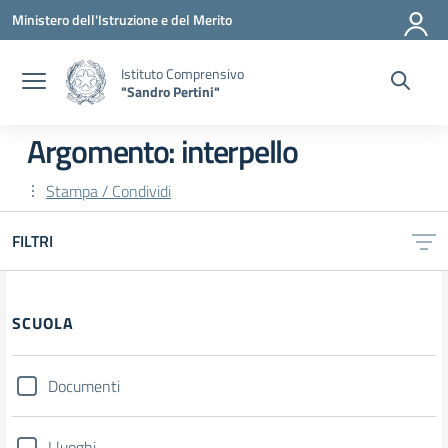
Vai ai contenuti
Vai al menu di navigazione
Vai al footer
Ministero dell'Istruzione e del Merito
Istituto Comprensivo
"Sandro Pertini"
Argomento: interpello
Stampa / Condividi
FILTRI
SCUOLA
Documenti
I luoghi