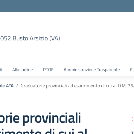
1052 Busto Arsizio (VA)
ti
Albo online
PTOF
Amministrazione Trasparente
F
ale ATA
Graduatorie provinciali ad esaurimento di cui al D.M. 7
rie provinciali
imento di cui al
T