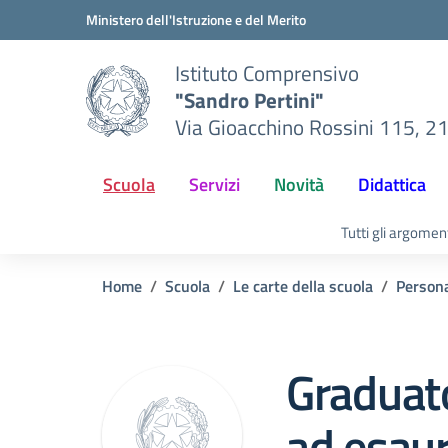
Vai ai contenuti
Vai al menu di navigazione
Vai al footer
Ministero dell'Istruzione e del Merito
Istituto Comprensivo
"Sandro Pertini"
Via Gioacchino Rossini 115, 2
Scuola
Servizi
Novità
Didattica
Tutti gli argomen
Home
Scuola
Le carte della scuola
Person
Graduato
ad esaur