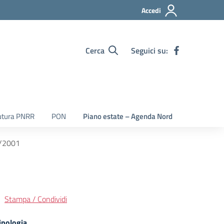
Accedi
Cerca
Seguici su:
utura PNRR
PON
Piano estate – Agenda Nord
5/2001
Stampa / Condividi
ipologia