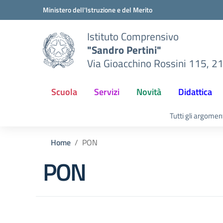
Vai ai contenuti
Vai al menu di navigazione
Vai al footer
Ministero dell'Istruzione e del Merito
Istituto Comprensivo
"Sandro Pertini"
Via Gioacchino Rossini 115, 2
Scuola
Servizi
Novità
Didattica
Tutti gli argomen
Home
PON
PON