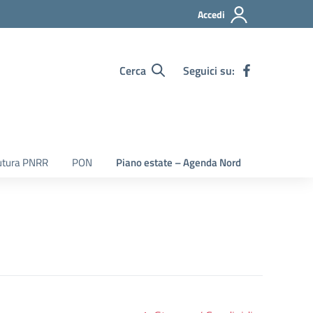
Accedi
Cerca
Seguici su:
utura PNRR
PON
Piano estate – Agenda Nord