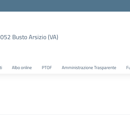
1052 Busto Arsizio (VA)
ti
Albo online
PTOF
Amministrazione Trasparente
F