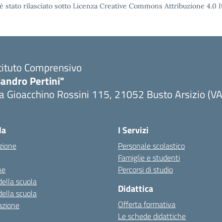
è stato rilasciato sotto Licenza Creative Commons Attribuzione 4.0 It
tituto Comprensivo
andro Pertini"
a Gioacchino Rossini 115, 21052 Busto Arsizio (VA
la
I Servizi
zione
Personale scolastico
Famiglie e studenti
ne
Percorsi di studio
della scuola
Didattica
della scuola
Offerta formativa
azione
Le schede didattiche