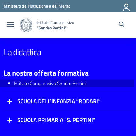
Vai ai contenuti
Vai al menu di navigazione
Vai al footer
Ministero dell'Istruzione e del Merito
Istituto Comprensivo
"Sandro Pertini"
La didattica
La nostra offerta formativa
Istituto Comprensivo Sandro Pertini
SCUOLA DELL’INFANZIA “RODARI”
SCUOLA PRIMARIA "S. PERTINI"