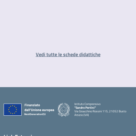
Vedi tutte le schede didattiche
Istituto Comprensivo
"Sandro Pertini"
Via Gioacchino Rossini 115, 21052 Busto
Arsizio (VA)