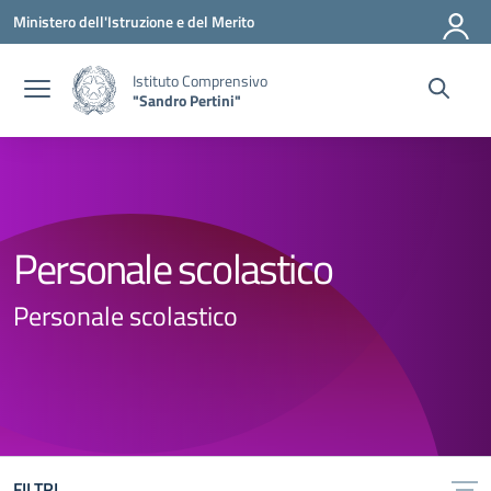
Vai ai contenuti
Vai al menu di navigazione
Vai al footer
Ministero dell'Istruzione e del Merito
Istituto Comprensivo
"Sandro Pertini"
Personale scolastico
Personale scolastico
FILTRI