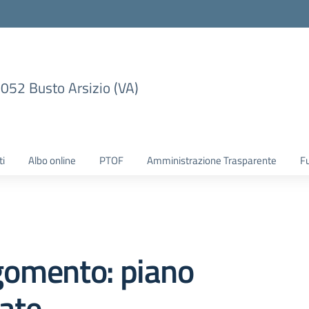
1052 Busto Arsizio (VA)
ti
Albo online
PTOF
Amministrazione Trasparente
F
gomento: piano
ate