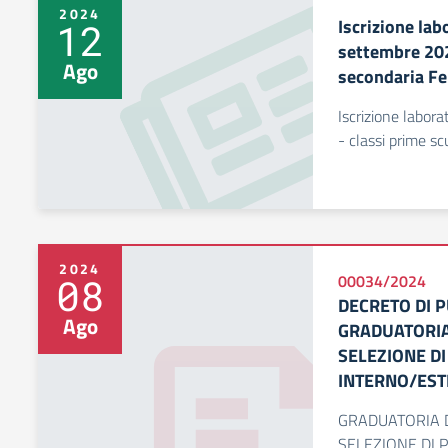
2024
Iscrizione lab
12
settembre 202
Ago
secondaria F
Iscrizione labor
- classi prime s
2024
08
00034/2024
DECRETO DI 
Ago
GRADUATORIA
SELEZIONE D
INTERNO/ESTE
GRADUATORIA D
SELEZIONE DI