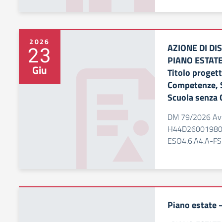
2026
AZIONE DI DI
23
PIANO ESTATE
Giu
Titolo proget
Competenze, S
Scuola senza 
DM 79/2026 Avv
H44D26001980007
ESO4.6.A4.A-F
Piano estate 