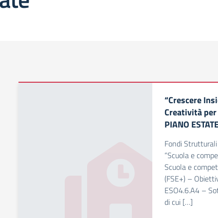
“Crescere Ins
Creatività per
PIANO ESTAT
Fondi Struttura
“Scuola e compe
Scuola e compet
(FSE+) – Obietti
ESO4.6.A4 – Sot
di cui […]