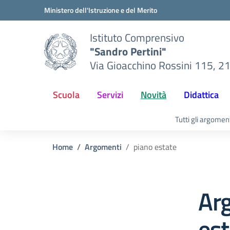
Vai ai contenuti
Vai al menu di navigazione
Vai al footer
Ministero dell'Istruzione e del Merito
Istituto Comprensivo
"Sandro Pertini"
Via Gioacchino Rossini 115, 2
Scuola
Servizi
Novità
Didattica
Tutti gli argomen
Home
Argomenti
piano estate
Ar
est