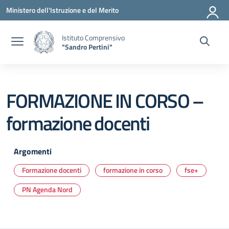
Vai ai contenuti
Vai al menu di navigazione
Vai al footer
Ministero dell'Istruzione e del Merito
Istituto Comprensivo
"Sandro Pertini"
FORMAZIONE IN CORSO –
formazione docenti
Argomenti
Formazione docenti
formazione in corso
fse+
PN Agenda Nord