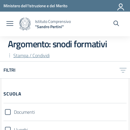
Vai ai contenuti
Vai al menu di navigazione
Vai al footer
Ministero dell'Istruzione e del Merito
Istituto Comprensivo
"Sandro Pertini"
Argomento: snodi formativi
Stampa / Condividi
FILTRI
SCUOLA
Documenti
I luoghi