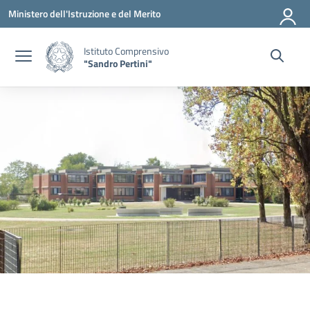
Vai ai contenuti
Vai al menu di navigazione
Vai al footer
Ministero dell'Istruzione e del Merito
Istituto Comprensivo
"Sandro Pertini"