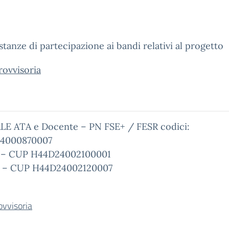
stanze di partecipazione ai bandi relativi al progetto
rovvisoria
 ATA e Docente – PN FSE+ / FESR codici:
24000870007
.B – CUP H44D24002100001
2.B – CUP H44D24002120007
ovvisoria