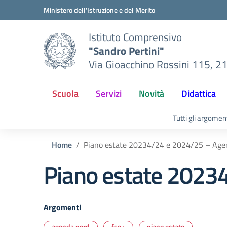
Vai ai contenuti
Vai al menu di navigazione
Vai al footer
Ministero dell'Istruzione e del Merito
Istituto Comprensivo
"Sandro Pertini"
Via Gioacchino Rossini 115, 2
Scuola
Servizi
Novità
Didattica
Tutti gli argomen
Home
Piano estate 20234/24 e 2024/25 – Age
Piano estate 2023
Argomenti
agenda nord
fse+
piano estate