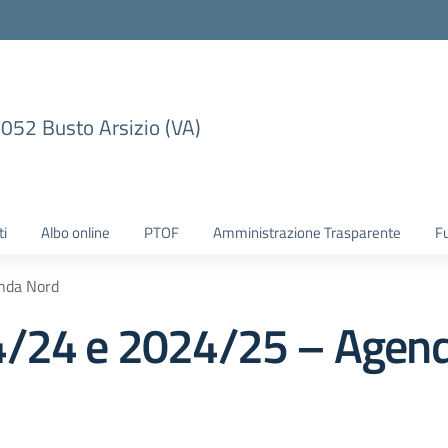
1052 Busto Arsizio (VA)
ti
Albo online
PTOF
Amministrazione Trasparente
F
nda Nord
4/24 e 2024/25 – Agen