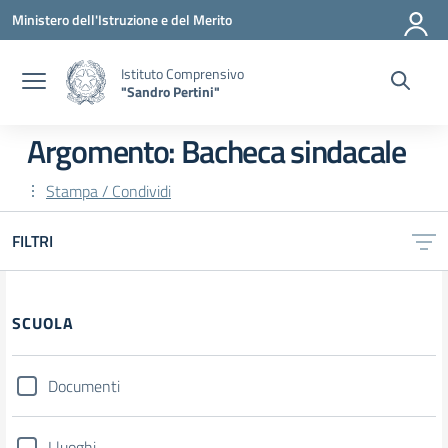
Vai ai contenuti
Vai al menu di navigazione
Vai al footer
Ministero dell'Istruzione e del Merito
Istituto Comprensivo
"Sandro Pertini"
Argomento: Bacheca sindacale
Stampa / Condividi
FILTRI
SCUOLA
Documenti
I luoghi