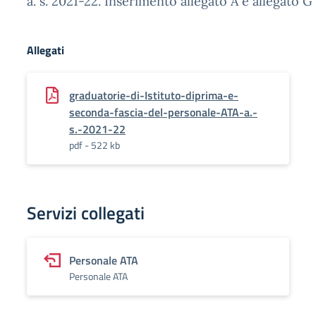
a. s. 2021-22. Inserimento allegato A e allegato G 
Allegati
graduatorie-di-Istituto-diprima-e-
seconda-fascia-del-personale-ATA-a.-
s.-2021-22
pdf - 522 kb
Servizi collegati
Personale ATA
Personale ATA