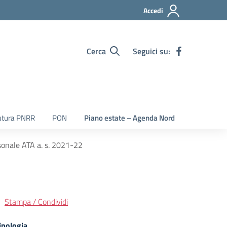
Accedi
Cerca
Seguici su:
utura PNRR
PON
Piano estate – Agenda Nord
rsonale ATA a. s. 2021-22
Stampa / Condividi
ipologia