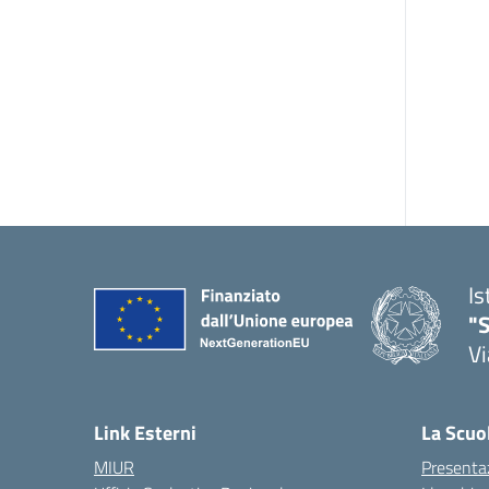
Is
"S
Vi
Link Esterni
La Scuo
MIUR
Presenta