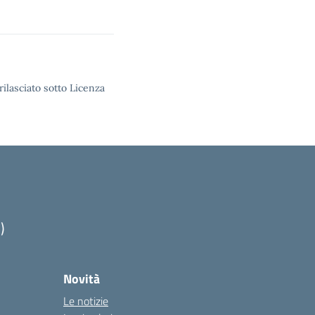
rilasciato sotto Licenza
)
Novità
Le notizie