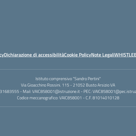
cy
Dichiarazione di accessibilità
Cookie Policy
Note Legali
WHISTLE
Istituto comprensivo "Sandro Pertini"
Via Gioacchino Rossini. 115 - 21052 Busto Arsizio VA
331683555 - Mail: VAIC858001@istruzione.it - PEC: VAIC858001@pec.istruzi
Codice meccanografico: VAIC858001 - C.F. 81014010128