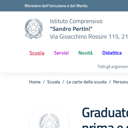
Vai ai contenuti
Vai al menu di navigazione
Vai al footer
Ministero dell'Istruzione e del Merito
Istituto Comprensivo
"Sandro Pertini"
Via Gioacchino Rossini 115, 2
Scuola
Servizi
Novità
Didattica
Tutti gli argomen
Home
Scuola
Le carte della scuola
Person
Graduator
prima e 