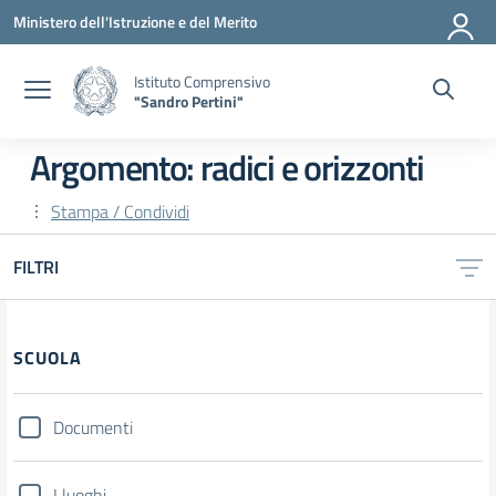
Vai ai contenuti
Vai al menu di navigazione
Vai al footer
Ministero dell'Istruzione e del Merito
Istituto Comprensivo
"Sandro Pertini"
Argomento: radici e orizzonti
Stampa / Condividi
FILTRI
SCUOLA
Documenti
I luoghi