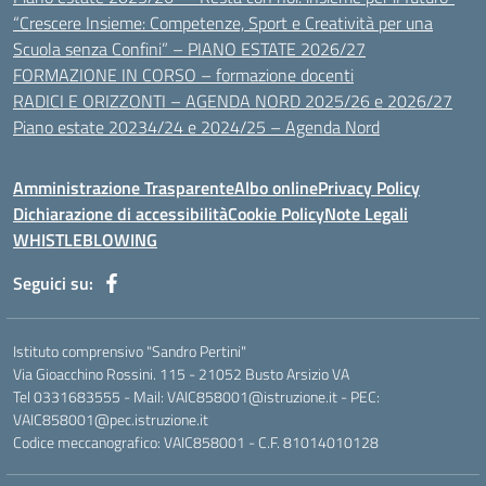
“Crescere Insieme: Competenze, Sport e Creatività per una
Scuola senza Confini” – PIANO ESTATE 2026/27
FORMAZIONE IN CORSO – formazione docenti
RADICI E ORIZZONTI – AGENDA NORD 2025/26 e 2026/27
Piano estate 20234/24 e 2024/25 – Agenda Nord
Amministrazione Trasparente
Albo online
Privacy Policy
Dichiarazione di accessibilità
Cookie Policy
Note Legali
WHISTLEBLOWING
Seguici su:
Istituto comprensivo "Sandro Pertini"
Via Gioacchino Rossini. 115 - 21052 Busto Arsizio VA
Tel 0331683555 - Mail: VAIC858001@istruzione.it - PEC:
VAIC858001@pec.istruzione.it
Codice meccanografico: VAIC858001 - C.F. 81014010128