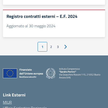
Registro contratti esterni – E.F. 2024
Aggiornato al 30 maggio 2024
1
2
3
Pagina successiva
Istituto Comprensivo
"Sandro Pertini"
Via Gioacchino Rossini 115, 21052 Busto
Arsizio (VA)
Link Esterni
MIUR