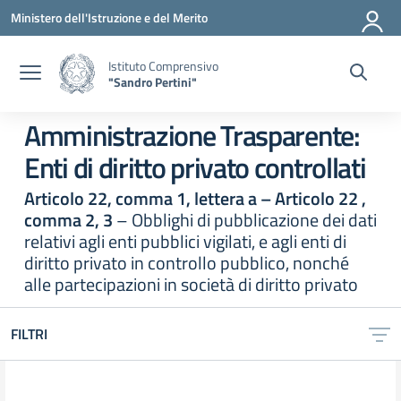
Vai ai contenuti
Vai al menu di navigazione
Vai al footer
Ministero dell'Istruzione e del Merito
Istituto Comprensivo
"Sandro Pertini"
Amministrazione Trasparente:
Enti di diritto privato controllati
Articolo 22, comma 1, lettera a – Articolo 22 ,
comma 2, 3
– Obblighi di pubblicazione dei dati
relativi agli enti pubblici vigilati, e agli enti di
diritto privato in controllo pubblico, nonché
alle partecipazioni in società di diritto privato
FILTRI