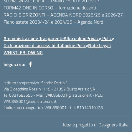
Scuola senza Confini” – PIANO ESTATE 2026/27
FORMAZIONE IN CORSO – formazione docenti
RADICI E ORIZZONTI – AGENDA NORD 2025/26 e 2026/27
Piano estate 20234/24 e 2024/25 – Agenda Nord
Amministrazione Trasparente
Albo online
Privacy Policy
Dichiarazione di accessibilità
Cookie Policy
Note Legali
WHISTLEBLOWING
Seguici su:
Istituto comprensivo "Sandro Pertini"
Via Gioacchino Rossini. 115 - 21052 Busto Arsizio VA
Tel 0331683555 - Mail: VAIC858001@istruzione.it - PEC:
VAIC858001@pec.istruzione.it
Codice meccanografico: VAIC858001 - C.F. 81014010128
Idea e progetto di Designers Italia