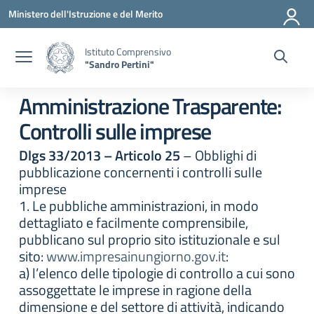
Vai ai contenuti
Vai al menu di navigazione
Vai al footer
Ministero dell'Istruzione e del Merito
Istituto Comprensivo
"Sandro Pertini"
Amministrazione Trasparente:
Controlli sulle imprese
Dlgs 33/2013 – Articolo 25
– Obblighi di
pubblicazione concernenti i controlli sulle
imprese
1. Le pubbliche amministrazioni, in modo
dettagliato e facilmente comprensibile,
pubblicano sul proprio sito istituzionale e sul
sito:
www.impresainungiorno.gov.it
:
a) l’elenco delle tipologie di controllo a cui sono
assoggettate le imprese in ragione della
dimensione e del settore di attività, indicando