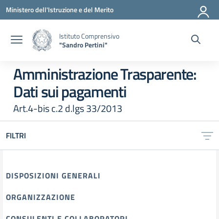
Vai ai contenuti
Vai al menu di navigazione
Vai al footer
Ministero dell'Istruzione e del Merito
Istituto Comprensivo
"Sandro Pertini"
Amministrazione Trasparente:
Dati sui pagamenti
Art.4-bis c.2 d.lgs 33/2013
FILTRI
DISPOSIZIONI GENERALI
ORGANIZZAZIONE
CONSULENTI E COLLABORATORI