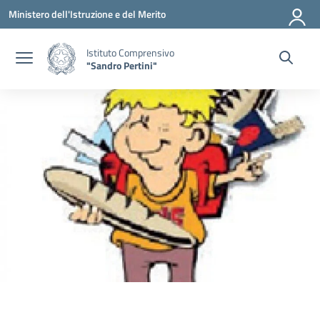
Vai ai contenuti
Vai al menu di navigazione
Vai al footer
Ministero dell'Istruzione e del Merito
Istituto Comprensivo
"Sandro Pertini"