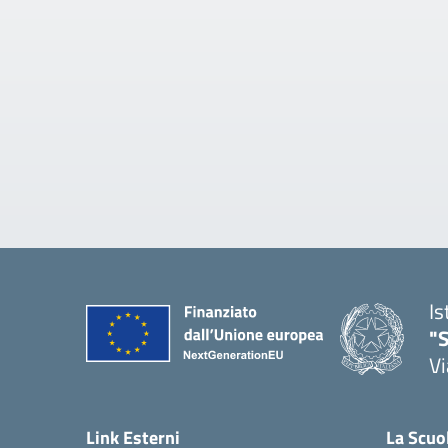
Is
"S
Vi
Link Esterni
La Scuo