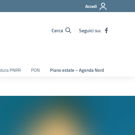
Accedi
Cerca
Seguici su:
utura PNRR
PON
Piano estate – Agenda Nord