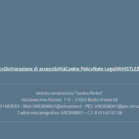
cy
Dichiarazione di accessibilità
Cookie Policy
Note Legali
WHISTLE
Istituto comprensivo "Sandro Pertini"
Via Gioacchino Rossini. 115 - 21052 Busto Arsizio VA
331683555 - Mail: VAIC858001@istruzione.it - PEC: VAIC858001@pec.istruzi
Codice meccanografico: VAIC858001 - C.F. 81014010128