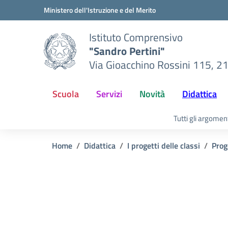
Vai ai contenuti
Vai al menu di navigazione
Vai al footer
Ministero dell'Istruzione e del Merito
Istituto Comprensivo
"Sandro Pertini"
Via Gioacchino Rossini 115, 2
Scuola
Servizi
Novità
Didattica
Tutti gli argomen
Home
Didattica
I progetti delle classi
Prog