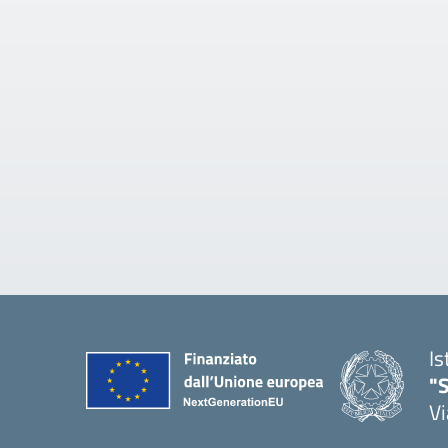
Is
"S
Vi