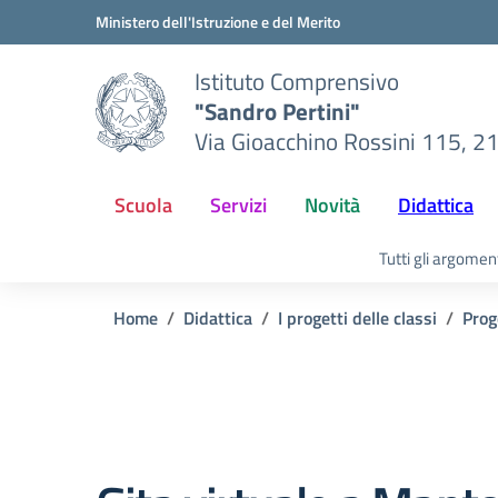
Vai ai contenuti
Vai al menu di navigazione
Vai al footer
Ministero dell'Istruzione e del Merito
Istituto Comprensivo
"Sandro Pertini"
Via Gioacchino Rossini 115, 2
Scuola
Servizi
Novità
Didattica
Tutti gli argomen
Home
Didattica
I progetti delle classi
Prog