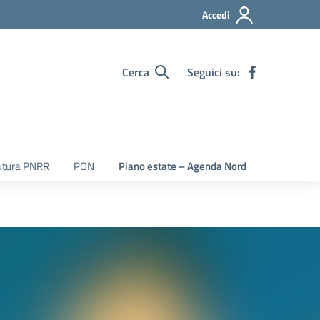
Accedi
Cerca
Seguici su:
utura PNRR
PON
Piano estate – Agenda Nord