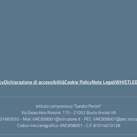
cy
Dichiarazione di accessibilità
Cookie Policy
Note Legali
WHISTLE
Istituto comprensivo "Sandro Pertini"
Via Gioacchino Rossini. 115 - 21052 Busto Arsizio VA
331683555 - Mail: VAIC858001@istruzione.it - PEC: VAIC858001@pec.istruzi
Codice meccanografico: VAIC858001 - C.F. 81014010128