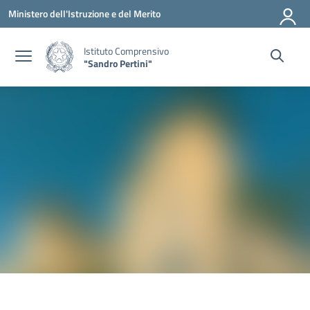
Vai ai contenuti
Vai al menu di navigazione
Vai al footer
Ministero dell'Istruzione e del Merito
Istituto Comprensivo
"Sandro Pertini"