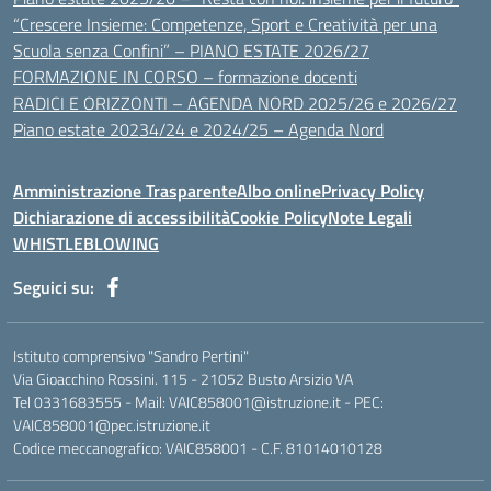
“Crescere Insieme: Competenze, Sport e Creatività per una
Scuola senza Confini” – PIANO ESTATE 2026/27
FORMAZIONE IN CORSO – formazione docenti
RADICI E ORIZZONTI – AGENDA NORD 2025/26 e 2026/27
Piano estate 20234/24 e 2024/25 – Agenda Nord
Amministrazione Trasparente
Albo online
Privacy Policy
Dichiarazione di accessibilità
Cookie Policy
Note Legali
WHISTLEBLOWING
Seguici su:
Istituto comprensivo "Sandro Pertini"
Via Gioacchino Rossini. 115 - 21052 Busto Arsizio VA
Tel 0331683555 - Mail: VAIC858001@istruzione.it - PEC:
VAIC858001@pec.istruzione.it
Codice meccanografico: VAIC858001 - C.F. 81014010128