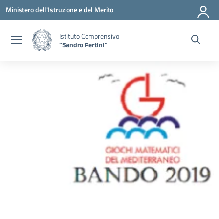
Vai ai contenuti
Vai al menu di navigazione
Vai al footer
Ministero dell'Istruzione e del Merito
Istituto Comprensivo
"Sandro Pertini"