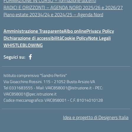
FORMAZIONE IN CORSO – formazione docenti
RADICI E ORIZZONTI – AGENDA NORD 2025/26 e 2026/27
Piano estate 20234/24 e 2024/25 – Agenda Nord
Amministrazione Trasparente
Albo online
Privacy Policy
Dichiarazione di accessibilità
Cookie Policy
Note Legali
WHISTLEBLOWING
Seguici su:
Istituto comprensivo "Sandro Pertini"
Via Gioacchino Rossini. 115 - 21052 Busto Arsizio VA
Tel 0331683555 - Mail: VAIC858001@istruzione.it - PEC:
VAIC858001@pec.istruzione.it
Codice meccanografico: VAIC858001 - C.F. 81014010128
Idea e progetto di Designers Italia