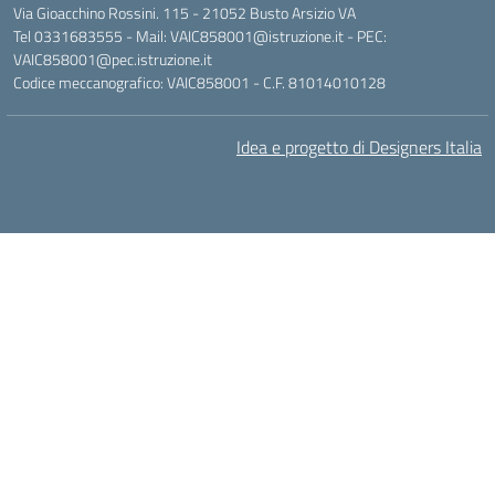
Via Gioacchino Rossini. 115 - 21052 Busto Arsizio VA
Tel 0331683555 - Mail: VAIC858001@istruzione.it - PEC:
VAIC858001@pec.istruzione.it
Codice meccanografico: VAIC858001 - C.F. 81014010128
Idea e progetto di Designers Italia