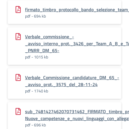
firmato_timbro_protocollo_bando_selezione_team
pdf - 694 kb
Verbale_commissione_-
_avviso_interno_prot._3426_per_Team_A_B_e_Tu
_PNRR_DM_65-
pdf - 1015 kb
Verbale_Commissione_candidature_DM_65_-
_avviso_prot._3575_del_28-11-24
pdf - 1740 kb
sub_7481427462070731462_FIRMATO_timbro_pr
Nuove_competenze_e_nuovi_linguaggi_con_allega
pdf - 696 kb