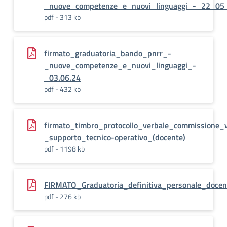
_nuove_competenze_e_nuovi_linguaggi_-_22_05
pdf - 313 kb
firmato_graduatoria_bando_pnrr_-
_nuove_competenze_e_nuovi_linguaggi_-
_03.06.24
pdf - 432 kb
firmato_timbro_protocollo_verbale_commissione_
_supporto_tecnico-operativo_(docente)
pdf - 1198 kb
FIRMATO_Graduatoria_definitiva_personale_docen
pdf - 276 kb