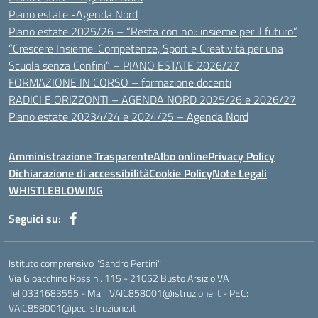
Piano estate -Agenda Nord
Piano estate 2025/26 – “Resta con noi: insieme per il futuro”
“Crescere Insieme: Competenze, Sport e Creatività per una
Scuola senza Confini” – PIANO ESTATE 2026/27
FORMAZIONE IN CORSO – formazione docenti
RADICI E ORIZZONTI – AGENDA NORD 2025/26 e 2026/27
Piano estate 20234/24 e 2024/25 – Agenda Nord
Amministrazione Trasparente
Albo online
Privacy Policy
Dichiarazione di accessibilità
Cookie Policy
Note Legali
WHISTLEBLOWING
Seguici su:
Istituto comprensivo "Sandro Pertini"
Via Gioacchino Rossini. 115 - 21052 Busto Arsizio VA
Tel 0331683555 - Mail: VAIC858001@istruzione.it - PEC:
VAIC858001@pec.istruzione.it