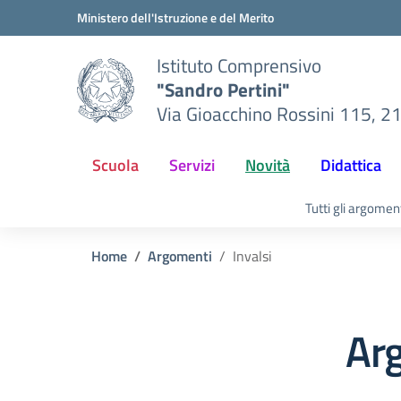
Vai ai contenuti
Vai al menu di navigazione
Vai al footer
Ministero dell'Istruzione e del Merito
Istituto Comprensivo
"Sandro Pertini"
Via Gioacchino Rossini 115, 2
Scuola
Servizi
Novità
Didattica
Tutti gli argomen
Home
Argomenti
Invalsi
Arg