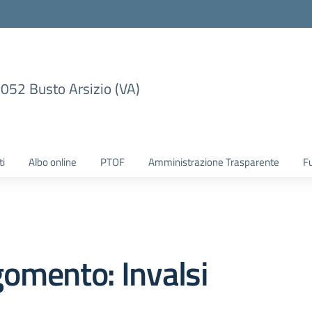
1052 Busto Arsizio (VA)
ti
Albo online
PTOF
Amministrazione Trasparente
F
omento: Invalsi