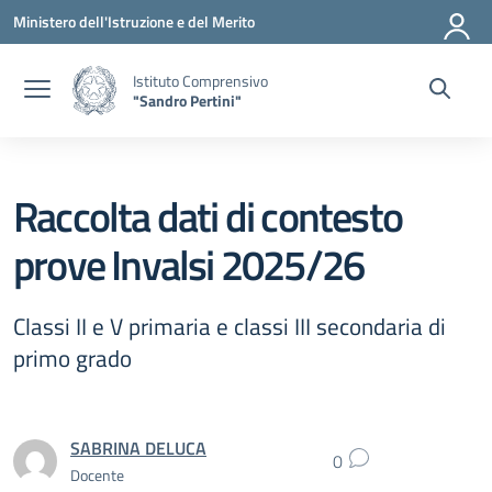
Vai ai contenuti
Vai al menu di navigazione
Vai al footer
Ministero dell'Istruzione e del Merito
Istituto Comprensivo
"Sandro Pertini"
Raccolta dati di contesto
prove Invalsi 2025/26
Classi II e V primaria e classi III secondaria di
primo grado
SABRINA DELUCA
0
Docente