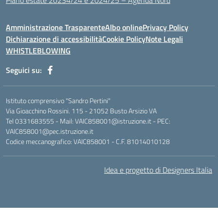
Piano estate 20234/24 e 2024/25 – Agenda Nord
Amministrazione Trasparente
Albo online
Privacy Policy
Dichiarazione di accessibilità
Cookie Policy
Note Legali
WHISTLEBLOWING
Seguici su:
Istituto comprensivo "Sandro Pertini"
Via Gioacchino Rossini. 115 - 21052 Busto Arsizio VA
Tel 0331683555 - Mail: VAIC858001@istruzione.it - PEC:
VAIC858001@pec.istruzione.it
Codice meccanografico: VAIC858001 - C.F. 81014010128
Idea e progetto di Designers Italia