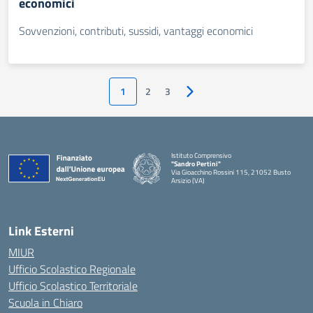
economici
Sovvenzioni, contributi, sussidi, vantaggi economici
1
2
3
Pagina successiva
Istituto Comprensivo
"Sandro Pertini"
Via Gioacchino Rossini 115, 21052 Busto
Arsizio (VA)
Link Esterni
MIUR
Ufficio Scolastico Regionale
Ufficio Scolastico Territoriale
Scuola in Chiaro