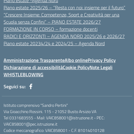
Piano estate -Agenda Nord
Piano estate 2025/26 – “Resta con noi: insieme per il futuro”
“Crescere Insieme: Competenze, Sport e Creatività per una
Scuola senza Confini” – PIANO ESTATE 2026/27
FORMAZIONE IN CORSO – formazione docenti
RADICI E ORIZZONTI – AGENDA NORD 2025/26 e 2026/27
Piano estate 20234/24 e 2024/25 – Agenda Nord
Amministrazione Trasparente
Albo online
Privacy Policy
Dichiarazione di accessibilità
Cookie Policy
Note Legali
WHISTLEBLOWING
Seguici su:
Istituto comprensivo "Sandro Pertini"
Via Gioacchino Rossini. 115 - 21052 Busto Arsizio VA
Tel 0331683555 - Mail: VAIC858001@istruzione.it - PEC:
VAIC858001@pec.istruzione.it
Codice meccanografico: VAIC858001 - C.F. 81014010128