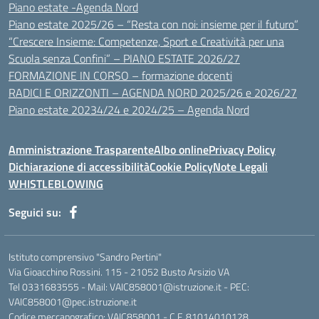
Piano estate -Agenda Nord
Piano estate 2025/26 – “Resta con noi: insieme per il futuro”
“Crescere Insieme: Competenze, Sport e Creatività per una
Scuola senza Confini” – PIANO ESTATE 2026/27
FORMAZIONE IN CORSO – formazione docenti
RADICI E ORIZZONTI – AGENDA NORD 2025/26 e 2026/27
Piano estate 20234/24 e 2024/25 – Agenda Nord
Amministrazione Trasparente
Albo online
Privacy Policy
Dichiarazione di accessibilità
Cookie Policy
Note Legali
WHISTLEBLOWING
Seguici su:
Istituto comprensivo "Sandro Pertini"
Via Gioacchino Rossini. 115 - 21052 Busto Arsizio VA
Tel 0331683555 - Mail: VAIC858001@istruzione.it - PEC:
VAIC858001@pec.istruzione.it
Codice meccanografico: VAIC858001 - C.F. 81014010128