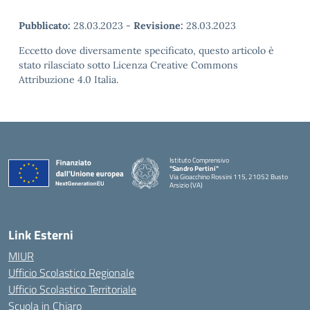
Pubblicato:
28.03.2023
-
Revisione:
28.03.2023
Eccetto dove diversamente specificato, questo articolo è
stato rilasciato sotto Licenza Creative Commons
Attribuzione 4.0 Italia.
Istituto Comprensivo
"Sandro Pertini"
Via Gioacchino Rossini 115, 21052 Busto
Arsizio (VA)
Link Esterni
MIUR
Ufficio Scolastico Regionale
Ufficio Scolastico Territoriale
Scuola in Chiaro