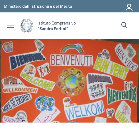
Vai ai contenuti
Vai al menu di navigazione
Vai al footer
Ministero dell'Istruzione e del Merito
Istituto Comprensivo
"Sandro Pertini"