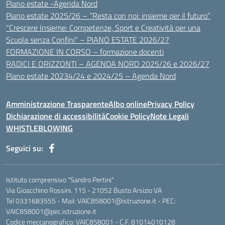
Piano estate -Agenda Nord
Piano estate 2025/26 – “Resta con noi: insieme per il futuro”
“Crescere Insieme: Competenze, Sport e Creatività per una
Scuola senza Confini” – PIANO ESTATE 2026/27
FORMAZIONE IN CORSO – formazione docenti
RADICI E ORIZZONTI – AGENDA NORD 2025/26 e 2026/27
Piano estate 20234/24 e 2024/25 – Agenda Nord
Amministrazione Trasparente
Albo online
Privacy Policy
Dichiarazione di accessibilità
Cookie Policy
Note Legali
WHISTLEBLOWING
Seguici su:
Istituto comprensivo "Sandro Pertini"
Via Gioacchino Rossini. 115 - 21052 Busto Arsizio VA
Tel 0331683555 - Mail: VAIC858001@istruzione.it - PEC:
VAIC858001@pec.istruzione.it
Codice meccanografico: VAIC858001 - C.F. 81014010128