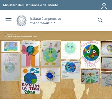
Vai ai contenuti
Vai al menu di navigazione
Vai al footer
Ministero dell'Istruzione e del Merito
Istituto Comprensivo
"Sandro Pertini"