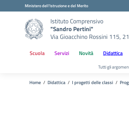
Vai ai contenuti
Vai al menu di navigazione
Vai al footer
Ministero dell'Istruzione e del Merito
Istituto Comprensivo
"Sandro Pertini"
Via Gioacchino Rossini 115, 2
Scuola
Servizi
Novità
Didattica
Tutti gli argomen
Home
Didattica
I progetti delle classi
Prog