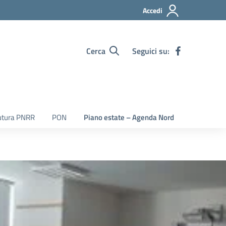
Accedi
Cerca
Seguici su:
utura PNRR
PON
Piano estate – Agenda Nord