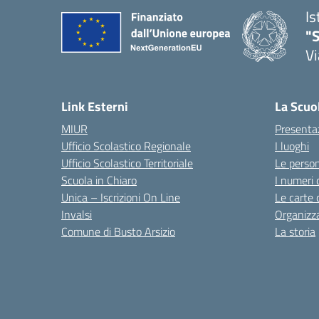
Is
"S
Vi
Link Esterni
La Scuo
MIUR
Presenta
Ufficio Scolastico Regionale
I luoghi
Ufficio Scolastico Territoriale
Le perso
Scuola in Chiaro
I numeri 
Unica – Iscrizioni On Line
Le carte 
Invalsi
Organizz
Comune di Busto Arsizio
La storia