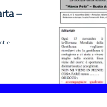
arta –
embre