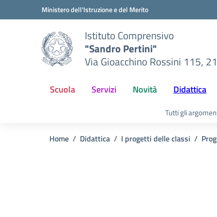
Vai ai contenuti
Vai al menu di navigazione
Vai al footer
Ministero dell'Istruzione e del Merito
Istituto Comprensivo
"Sandro Pertini"
Via Gioacchino Rossini 115, 2
Scuola
Servizi
Novità
Didattica
Tutti gli argomen
Home
Didattica
I progetti delle classi
Prog