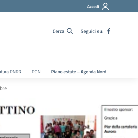
Accedi
Cerca
Seguici su:
utura PNRR
PON
Piano estate – Agenda Nord
mbre