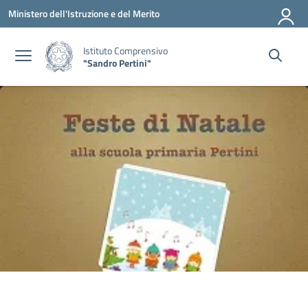
Vai ai contenuti
Vai al menu di navigazione
Vai al footer
Ministero dell'Istruzione e del Merito
Istituto Comprensivo
"Sandro Pertini"