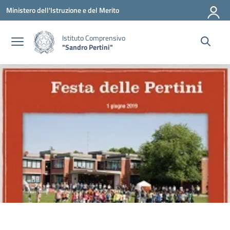
Vai ai contenuti
Vai al menu di navigazione
Vai al footer
Ministero dell'Istruzione e del Merito
Istituto Comprensivo
"Sandro Pertini"