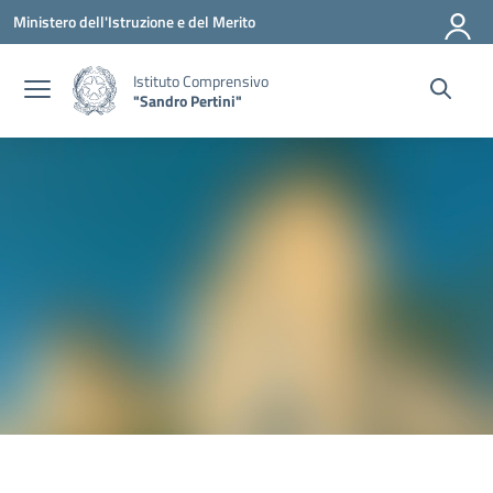
Vai ai contenuti
Vai al menu di navigazione
Vai al footer
Ministero dell'Istruzione e del Merito
Istituto Comprensivo
"Sandro Pertini"