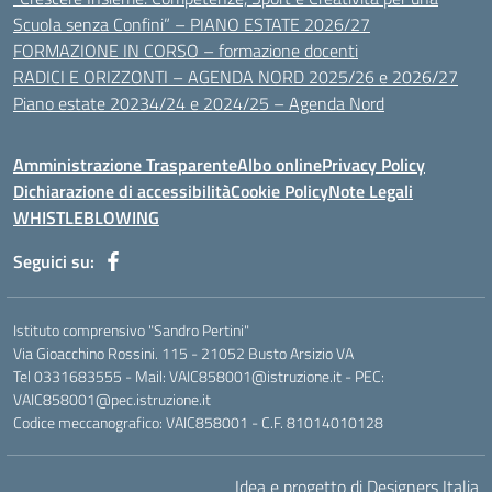
Scuola senza Confini” – PIANO ESTATE 2026/27
FORMAZIONE IN CORSO – formazione docenti
RADICI E ORIZZONTI – AGENDA NORD 2025/26 e 2026/27
Piano estate 20234/24 e 2024/25 – Agenda Nord
Amministrazione Trasparente
Albo online
Privacy Policy
Dichiarazione di accessibilità
Cookie Policy
Note Legali
WHISTLEBLOWING
Seguici su:
Istituto comprensivo "Sandro Pertini"
Via Gioacchino Rossini. 115 - 21052 Busto Arsizio VA
Tel 0331683555 - Mail: VAIC858001@istruzione.it - PEC:
VAIC858001@pec.istruzione.it
Codice meccanografico: VAIC858001 - C.F. 81014010128
Idea e progetto di Designers Italia