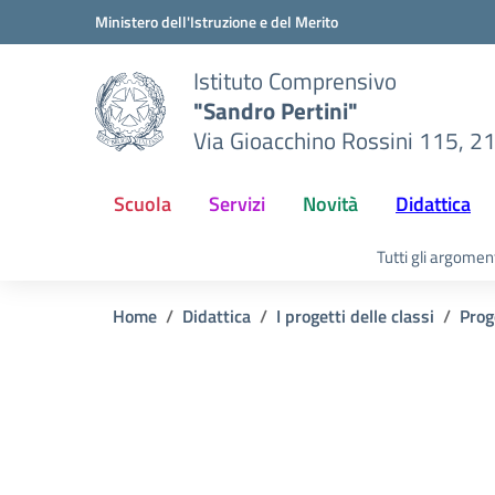
Vai ai contenuti
Vai al menu di navigazione
Vai al footer
Ministero dell'Istruzione e del Merito
Istituto Comprensivo
"Sandro Pertini"
Via Gioacchino Rossini 115, 2
Scuola
Servizi
Novità
Didattica
Tutti gli argomen
Home
Didattica
I progetti delle classi
Prog