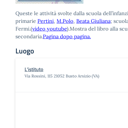
Queste le attività svolte dalla scuola dell’infanz
primarie
Pertini
,
M.Polo
,
Beata Giuliana
; scuol
Fermi.(
video youtube
).Mostra del libro alla sc
secondaria.
Pagina dopo pagina.
Luogo
L'istituto
Via Rossini, 115 21052 Busto Arsizio (VA)