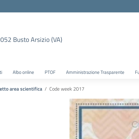
1052 Busto Arsizio (VA)
ti
Albo online
PTOF
Amministrazione Trasparente
F
etto area scientifica
Code week 2017