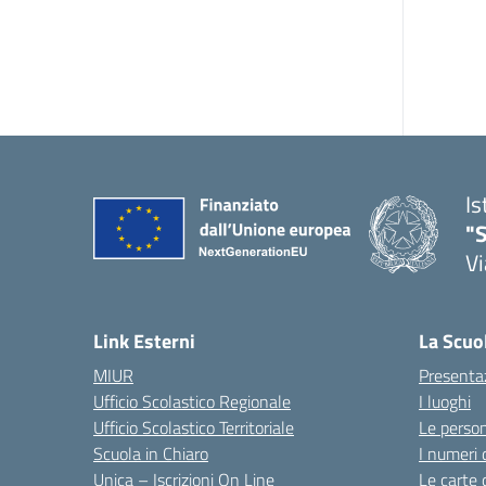
Is
"S
Vi
Link Esterni
La Scuo
MIUR
Presenta
Ufficio Scolastico Regionale
I luoghi
Ufficio Scolastico Territoriale
Le perso
Scuola in Chiaro
I numeri 
Unica – Iscrizioni On Line
Le carte 