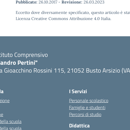
Pubblicato:
26.10.2017
-
Revisione:
26.03.2023
Eccetto dove diversamente specificato, questo articolo è stat
Licenza Creative Commons Attribuzione 4.0 Italia.
tituto Comprensivo
andro Pertini"
a Gioacchino Rossini 115, 21052 Busto Arsizio (VA
la
I Servizi
zione
Personale scolastico
Famiglie e studenti
ne
Percorsi di studio
della scuola
Didattica
della scuola