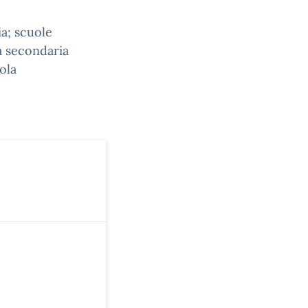
ia; scuole
a secondaria
uola