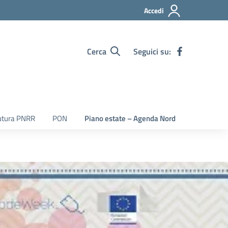
Accedi
Cerca
Seguici su:
utura PNRR
PON
Piano estate – Agenda Nord