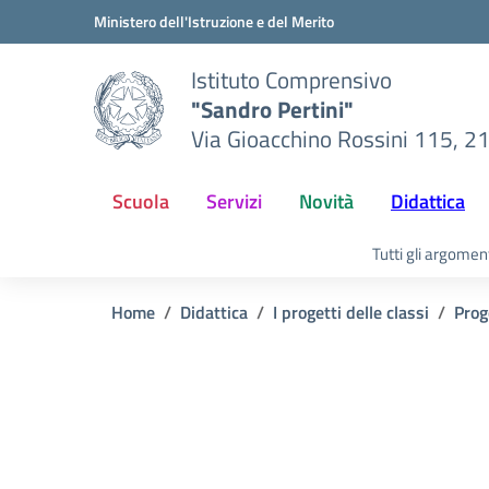
Vai ai contenuti
Vai al menu di navigazione
Vai al footer
Ministero dell'Istruzione e del Merito
Istituto Comprensivo
"Sandro Pertini"
Via Gioacchino Rossini 115, 2
Scuola
Servizi
Novità
Didattica
Tutti gli argomen
Home
Didattica
I progetti delle classi
Prog