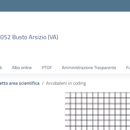
1052 Busto Arsizio (VA)
ti
Albo online
PTOF
Amministrazione Trasparente
F
etto area scientifica
Arcobaleni in coding