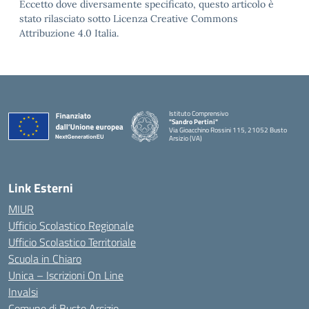
Eccetto dove diversamente specificato, questo articolo è
stato rilasciato sotto Licenza Creative Commons
Attribuzione 4.0 Italia.
Istituto Comprensivo
"Sandro Pertini"
Via Gioacchino Rossini 115, 21052 Busto
Arsizio (VA)
Link Esterni
MIUR
Ufficio Scolastico Regionale
Ufficio Scolastico Territoriale
Scuola in Chiaro
Unica – Iscrizioni On Line
Invalsi
Comune di Busto Arsizio