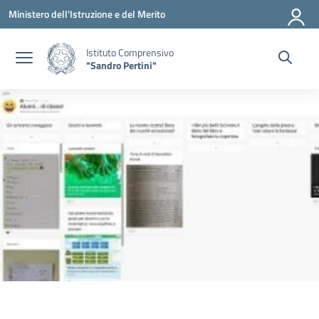
Vai ai contenuti
Vai al menu di navigazione
Vai al footer
Ministero dell'Istruzione e del Merito
Istituto Comprensivo
"Sandro Pertini"