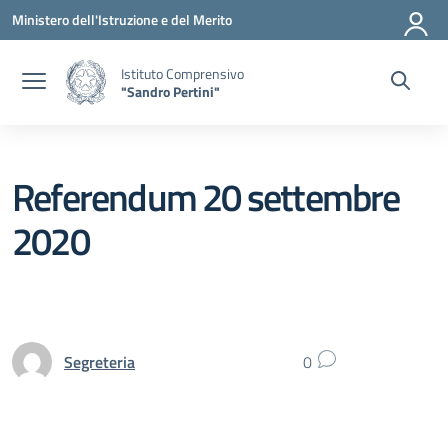
Vai ai contenuti
Vai al menu di navigazione
Vai al footer
Ministero dell'Istruzione e del Merito
Istituto Comprensivo
"Sandro Pertini"
Referendum 20 settembre
2020
Segreteria
0