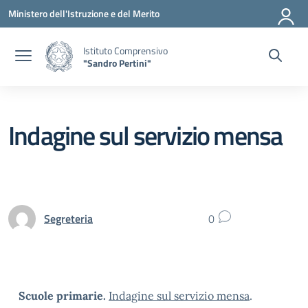
Vai ai contenuti
Vai al menu di navigazione
Vai al footer
Ministero dell'Istruzione e del Merito
Istituto Comprensivo
"Sandro Pertini"
Indagine sul servizio mensa
Segreteria
0
Scuole primarie.
Indagine sul servizio mensa
.