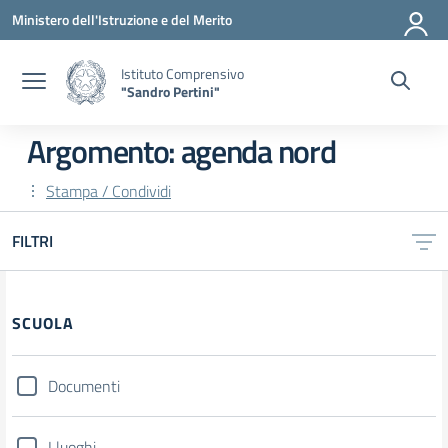
Vai ai contenuti
Vai al menu di navigazione
Vai al footer
Ministero dell'Istruzione e del Merito
Istituto Comprensivo
"Sandro Pertini"
Argomento: agenda nord
Stampa / Condividi
FILTRI
SCUOLA
Documenti
I luoghi