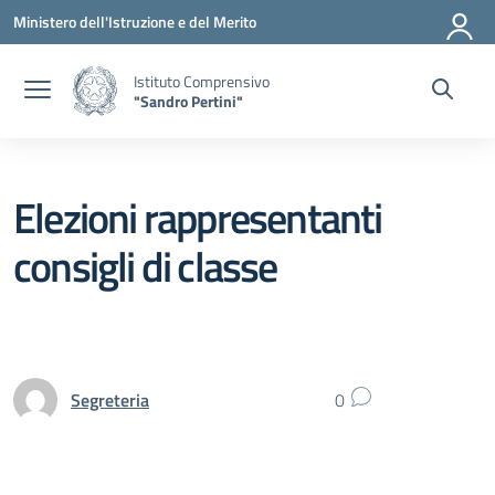
Vai ai contenuti
Vai al menu di navigazione
Vai al footer
Ministero dell'Istruzione e del Merito
Istituto Comprensivo
"Sandro Pertini"
Elezioni rappresentanti
consigli di classe
Segreteria
0