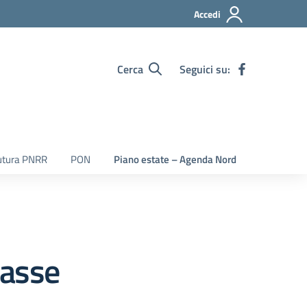
Accedi
Cerca
Seguici su:
utura PNRR
PON
Piano estate – Agenda Nord
lasse