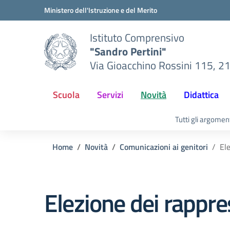
Vai ai contenuti
Vai al menu di navigazione
Vai al footer
Ministero dell'Istruzione e del Merito
Istituto Comprensivo
"Sandro Pertini"
Via Gioacchino Rossini 115, 2
Scuola
Servizi
Novità
Didattica
Tutti gli argomen
Home
Novità
Comunicazioni ai genitori
Ele
Elezione dei rappres