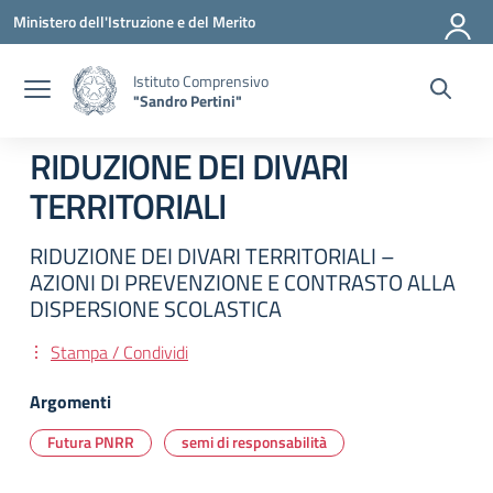
Vai ai contenuti
Vai al menu di navigazione
Vai al footer
Ministero dell'Istruzione e del Merito
Istituto Comprensivo
"Sandro Pertini"
RIDUZIONE DEI DIVARI
TERRITORIALI
RIDUZIONE DEI DIVARI TERRITORIALI –
AZIONI DI PREVENZIONE E CONTRASTO ALLA
DISPERSIONE SCOLASTICA
Stampa / Condividi
Argomenti
Futura PNRR
semi di responsabilità