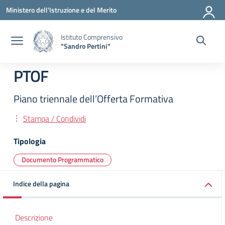
Vai ai contenuti
Vai al menu di navigazione
Vai al footer
Ministero dell'Istruzione e del Merito
Istituto Comprensivo
"Sandro Pertini"
PTOF
Piano triennale dell’Offerta Formativa
Stampa / Condividi
Tipologia
Documento Programmatico
Indice della pagina
Descrizione