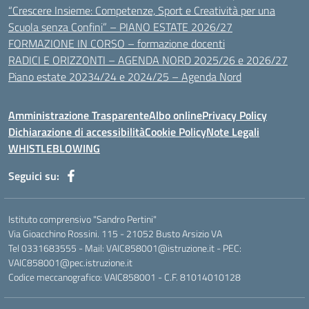
“Crescere Insieme: Competenze, Sport e Creatività per una
Scuola senza Confini” – PIANO ESTATE 2026/27
FORMAZIONE IN CORSO – formazione docenti
RADICI E ORIZZONTI – AGENDA NORD 2025/26 e 2026/27
Piano estate 20234/24 e 2024/25 – Agenda Nord
Amministrazione Trasparente
Albo online
Privacy Policy
Dichiarazione di accessibilità
Cookie Policy
Note Legali
WHISTLEBLOWING
Seguici su:
Istituto comprensivo "Sandro Pertini"
Via Gioacchino Rossini. 115 - 21052 Busto Arsizio VA
Tel 0331683555 - Mail: VAIC858001@istruzione.it - PEC:
VAIC858001@pec.istruzione.it
Codice meccanografico: VAIC858001 - C.F. 81014010128