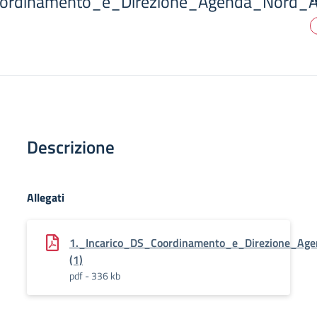
oordinamento_e_Direzione_Agenda_Nord_A
Descrizione
Allegati
1._Incarico_DS_Coordinamento_e_Direzione_Ag
(1)
pdf - 336 kb