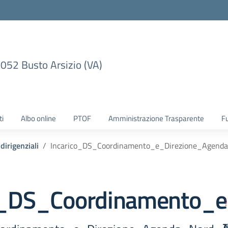
1052 Busto Arsizio (VA)
ti
Albo online
PTOF
Amministrazione Trasparente
F
dirigenziali
Incarico_DS_Coordinamento_e_Direzione_Agend
o_DS_Coordinamento_
T