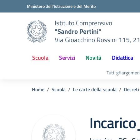
Vai ai contenuti
Vai al menu di navigazione
Vai al footer
Ministero dell'Istruzione e del Merito
Istituto Comprensivo
"Sandro Pertini"
Via Gioacchino Rossini 115, 2
Scuola
Servizi
Novità
Didattica
Tutti gli argomen
Home
Scuola
Le carte della scuola
Decreti 
Incaric