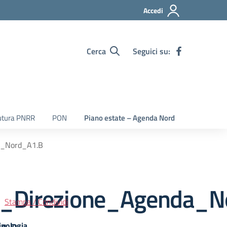
Accedi
Cerca
Seguici su:
utura PNRR
PON
Piano estate – Agenda Nord
a_Nord_A1.B
e_Direzione_Agenda_N
Stampa / Condividi
ipologia