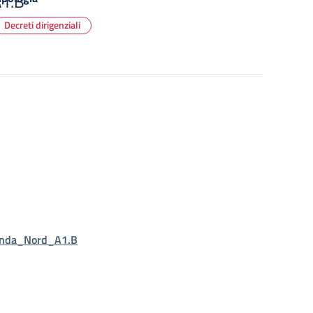
1.B
Decreti dirigenziali
enda_Nord_A1.B