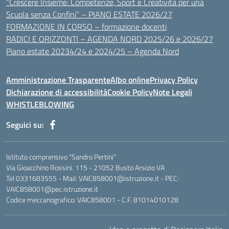
“Crescere Insieme: Competenze, Sport e Creatività per una
Scuola senza Confini” – PIANO ESTATE 2026/27
FORMAZIONE IN CORSO – formazione docenti
RADICI E ORIZZONTI – AGENDA NORD 2025/26 e 2026/27
Piano estate 20234/24 e 2024/25 – Agenda Nord
Amministrazione Trasparente
Albo online
Privacy Policy
Dichiarazione di accessibilità
Cookie Policy
Note Legali
WHISTLEBLOWING
Seguici su:
Istituto comprensivo "Sandro Pertini"
Via Gioacchino Rossini. 115 - 21052 Busto Arsizio VA
Tel 0331683555 - Mail: VAIC858001@istruzione.it - PEC:
VAIC858001@pec.istruzione.it
Codice meccanografico: VAIC858001 - C.F. 81014010128